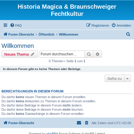
Historia Magica & Braunschweiger
Fechtkultur
FAQ
Registrieren
Anmelden
S
Foren-Übersicht
Öffentlich
Willkommen
u
Willkommen
c
Suche
Erweiterte Suche
Neues Thema
h
0 Themen • Seite
1
von
1
e
In diesem Forum gibt es keine Themen oder Beiträge.
Gehe zu
BERECHTIGUNGEN IN DIESEM FORUM
Du darfst
keine
neuen Themen in diesem Forum erstellen.
Du darfst
keine
Antworten zu Themen in diesem Forum erstellen.
Du darfst deine Beiträge in diesem Forum
nicht
ändern.
Du darfst deine Beiträge in diesem Forum
nicht
löschen.
Du darfst
keine
Dateianhänge in diesem Forum erstellen.
Foren-Übersicht
Alle Zeiten sind
UTC+02:00
Powered by
phpBB
® Forum Software © phpBB Limited