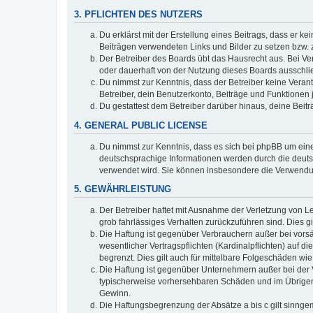
3. PFLICHTEN DES NUTZERS
Du erklärst mit der Erstellung eines Beitrags, dass er ke
Beiträgen verwendeten Links und Bilder zu setzen bzw.
Der Betreiber des Boards übt das Hausrecht aus. Bei V
oder dauerhaft von der Nutzung dieses Boards ausschlie
Du nimmst zur Kenntnis, dass der Betreiber keine Verantw
Betreiber, dein Benutzerkonto, Beiträge und Funktionen 
Du gestattest dem Betreiber darüber hinaus, deine Beit
4. GENERAL PUBLIC LICENSE
Du nimmst zur Kenntnis, dass es sich bei phpBB um eine
deutschsprachige Informationen werden durch die deuts
verwendet wird. Sie können insbesondere die Verwendun
5. GEWÄHRLEISTUNG
Der Betreiber haftet mit Ausnahme der Verletzung von Le
grob fahrlässiges Verhalten zurückzuführen sind. Dies 
Die Haftung ist gegenüber Verbrauchern außer bei vors
wesentlicher Vertragspflichten (Kardinalpflichten) auf
begrenzt. Dies gilt auch für mittelbare Folgeschäden 
Die Haftung ist gegenüber Unternehmern außer bei der V
typischerweise vorhersehbaren Schäden und im Übrigen 
Gewinn.
Die Haftungsbegrenzung der Absätze a bis c gilt sinnge