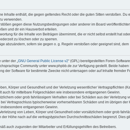
ine Inhalte enthält, die gegen geltendes Recht oder die guten Sitten verstoßen. Du 
 zu verwenden.
erstößen gegen diese Nutzungsbedingungen oder anderer im Board veröffentlichte
ßen und dir ein Hausverbot erteilen.
ortung für die Inhalte von Beiträgen übernimmt, die er nicht selbst erstellt hat od
jederzeit zu löschen oder zu sperren.
räge abzuändern, sofern sie gegen o. g. Regeln verstoßen oder geeignet sind, dem
 unter der „
GNU General Public License v2
“ (GPL) bereitgestellten Foren-Softwa
chsprachige Community unter www.phpbb.de zur Verfügung gestellt. Beide haben ke
g der Software für bestimmte Zwecke nicht untersagen oder auf Inhalte fremder F
ben, Körper und Gesundheit und der Verletzung wesentlicher Vertragspflichten (Kard
gilt auch für mittelbare Folgeschäden wie insbesondere entgangenen Gewinn.
ätzlichem oder grob fahrlässigem Verhalten oder bei Schäden aus der Verletzung 
 die bei Vertragsschluss typischerweise vorhersehbaren Schäden und im übrigen de
wie insbesondere entgangenen Gewinn.
erletzung von Leben, Körper und Gesundheit oder vorsätzlichem oder grob fahrläs
der Höhe nach auf die vertragstypischen Durchschnittsschäden begrenzt. Dies gi
mäß auch zugunsten der Mitarbeiter und Erfüllungsgehilfen des Betreibers.