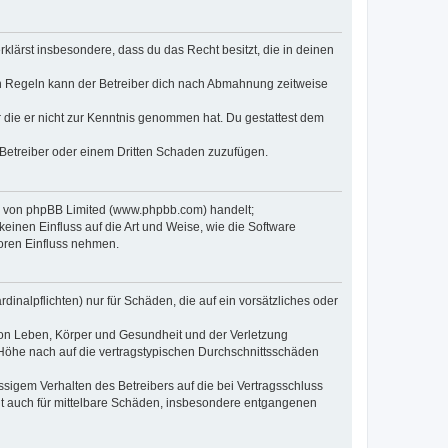
erklärst insbesondere, dass du das Recht besitzt, die in deinen
n Regeln kann der Betreiber dich nach Abmahnung zeitweise
er die er nicht zur Kenntnis genommen hat. Du gestattest dem
 Betreiber oder einem Dritten Schaden zuzufügen.
re von phpBB Limited (www.phpbb.com) handelt;
inen Einfluss auf die Art und Weise, wie die Software
oren Einfluss nehmen.
inalpflichten) nur für Schäden, die auf ein vorsätzliches oder
von Leben, Körper und Gesundheit und der Verletzung
r Höhe nach auf die vertragstypischen Durchschnittsschäden
sigem Verhalten des Betreibers auf die bei Vertragsschluss
lt auch für mittelbare Schäden, insbesondere entgangenen