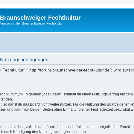
 Braunschweiger Fechtkultur
agica und der Braunschweiger Fechtkultur
 - Nutzungsbedingungen
 Fechtkultur“ („http://forum.braunschweiger-fechtkultur.de“) wird zwis
echtkultur“ (im Folgenden „das Board“) schließt du einen Nutzungsvertrag mit dem
standen.
 so darfst du das Board nicht weiter nutzen. Für die Nutzung des Boards gelten jew
sen und kann von beiden Seiten ohne Einhaltung einer Frist jederzeit gekündigt w
ber ein einfaches, zeitlich und räumlich unbeschränktes und unentgeltliches Recht
auch nach Kündigung des Nutzungsvertrages bestehen.