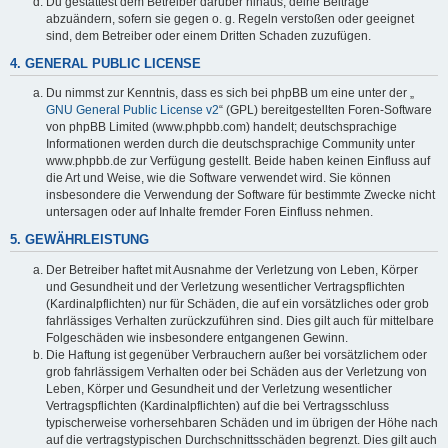
Du gestattest dem Betreiber darüber hinaus, deine Beiträge
abzuändern, sofern sie gegen o. g. Regeln verstoßen oder geeignet
sind, dem Betreiber oder einem Dritten Schaden zuzufügen.
4. GENERAL PUBLIC LICENSE
Du nimmst zur Kenntnis, dass es sich bei phpBB um eine unter der „
GNU General Public License v2
“ (GPL) bereitgestellten Foren-Software
von phpBB Limited (www.phpbb.com) handelt; deutschsprachige
Informationen werden durch die deutschsprachige Community unter
www.phpbb.de zur Verfügung gestellt. Beide haben keinen Einfluss auf
die Art und Weise, wie die Software verwendet wird. Sie können
insbesondere die Verwendung der Software für bestimmte Zwecke nicht
untersagen oder auf Inhalte fremder Foren Einfluss nehmen.
5. GEWÄHRLEISTUNG
Der Betreiber haftet mit Ausnahme der Verletzung von Leben, Körper
und Gesundheit und der Verletzung wesentlicher Vertragspflichten
(Kardinalpflichten) nur für Schäden, die auf ein vorsätzliches oder grob
fahrlässiges Verhalten zurückzuführen sind. Dies gilt auch für mittelbare
Folgeschäden wie insbesondere entgangenen Gewinn.
Die Haftung ist gegenüber Verbrauchern außer bei vorsätzlichem oder
grob fahrlässigem Verhalten oder bei Schäden aus der Verletzung von
Leben, Körper und Gesundheit und der Verletzung wesentlicher
Vertragspflichten (Kardinalpflichten) auf die bei Vertragsschluss
typischerweise vorhersehbaren Schäden und im übrigen der Höhe nach
auf die vertragstypischen Durchschnittsschäden begrenzt. Dies gilt auch