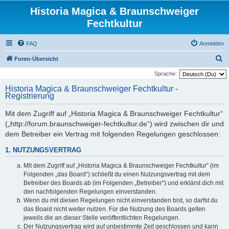
Historia Magica & Braunschweiger
Fechtkultur
FAQ
Anmelden
S
Foren-Übersicht
u
Sprache:
c
Historia Magica & Braunschweiger Fechtkultur -
Registrierung
h
e
Mit dem Zugriff auf „Historia Magica & Braunschweiger Fechtkultur“
(„http://forum.braunschweiger-fechtkultur.de“) wird zwischen dir und
dem Betreiber ein Vertrag mit folgenden Regelungen geschlossen:
1. NUTZUNGSVERTRAG
Mit dem Zugriff auf „Historia Magica & Braunschweiger Fechtkultur“ (im
Folgenden „das Board“) schließt du einen Nutzungsvertrag mit dem
Betreiber des Boards ab (im Folgenden „Betreiber“) und erklärst dich mit
den nachfolgenden Regelungen einverstanden.
Wenn du mit diesen Regelungen nicht einverstanden bist, so darfst du
das Board nicht weiter nutzen. Für die Nutzung des Boards gelten
jeweils die an dieser Stelle veröffentlichten Regelungen.
Der Nutzungsvertrag wird auf unbestimmte Zeit geschlossen und kann