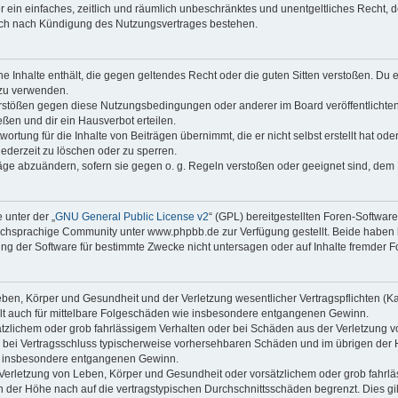
ber ein einfaches, zeitlich und räumlich unbeschränktes und unentgeltliches Recht
auch nach Kündigung des Nutzungsvertrages bestehen.
ine Inhalte enthält, die gegen geltendes Recht oder die guten Sitten verstoßen. Du 
 zu verwenden.
erstößen gegen diese Nutzungsbedingungen oder anderer im Board veröffentlichte
ßen und dir ein Hausverbot erteilen.
ortung für die Inhalte von Beiträgen übernimmt, die er nicht selbst erstellt hat od
jederzeit zu löschen oder zu sperren.
räge abzuändern, sofern sie gegen o. g. Regeln verstoßen oder geeignet sind, dem
 unter der „
GNU General Public License v2
“ (GPL) bereitgestellten Foren-Softwa
chsprachige Community unter www.phpbb.de zur Verfügung gestellt. Beide haben ke
g der Software für bestimmte Zwecke nicht untersagen oder auf Inhalte fremder F
ben, Körper und Gesundheit und der Verletzung wesentlicher Vertragspflichten (Kard
gilt auch für mittelbare Folgeschäden wie insbesondere entgangenen Gewinn.
ätzlichem oder grob fahrlässigem Verhalten oder bei Schäden aus der Verletzung 
 die bei Vertragsschluss typischerweise vorhersehbaren Schäden und im übrigen de
wie insbesondere entgangenen Gewinn.
erletzung von Leben, Körper und Gesundheit oder vorsätzlichem oder grob fahrläs
der Höhe nach auf die vertragstypischen Durchschnittsschäden begrenzt. Dies gi