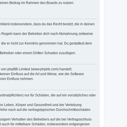
, deinen Beitrag im Rahmen des Boards zu nutzen.
erklärst insbesondere, dass du das Recht besitzt, die in deinen
n Regeln kann der Betreiber dich nach Abmahnung zeitweise
er die er nicht zur Kenntnis genommen hat. Du gestattest dem
 Betreiber oder einem Dritten Schaden zuzufügen.
re von phpBB Limited (www.phpbb.com) handelt;
inen Einfluss auf die Art und Weise, wie die Software
oren Einfluss nehmen.
inalpflichten) nur für Schäden, die auf ein vorsätzliches oder
von Leben, Körper und Gesundheit und der Verletzung
r Höhe nach auf die vertragstypischen Durchschnittsschäden
sigem Verhalten des Betreibers auf die bei Vertragsschluss
lt auch für mittelbare Schäden, insbesondere entgangenen