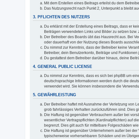
Mit dem Erstellen eines Beitrags erteilst du dem Betrei
Das Nutzungsrecht nach Punkt 2, Unterpunkt a bleibt 
3. PFLICHTEN DES NUTZERS
Du erklärst mit der Erstellung eines Beitrags, dass er ke
Beiträgen verwendeten Links und Bilder zu setzen bzw.
Der Betreiber des Boards übt das Hausrecht aus. Bei V
oder dauerhaft von der Nutzung dieses Boards ausschlie
Du nimmst zur Kenntnis, dass der Betreiber keine Verantw
Betreiber, dein Benutzerkonto, Beiträge und Funktionen 
Du gestattest dem Betreiber darüber hinaus, deine Beit
4. GENERAL PUBLIC LICENSE
Du nimmst zur Kenntnis, dass es sich bei phpBB um eine
deutschsprachige Informationen werden durch die deuts
verwendet wird. Sie können insbesondere die Verwendun
5. GEWÄHRLEISTUNG
Der Betreiber haftet mit Ausnahme der Verletzung von Le
grob fahrlässiges Verhalten zurückzuführen sind. Dies 
Die Haftung ist gegenüber Verbrauchern außer bei vors
wesentlicher Vertragspflichten (Kardinalpflichten) auf
begrenzt. Dies gilt auch für mittelbare Folgeschäden 
Die Haftung ist gegenüber Unternehmern außer bei der V
typischerweise vorhersehbaren Schäden und im Übrigen 