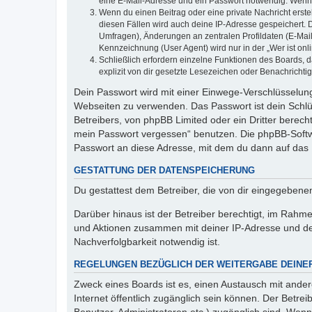
eine E-Mail-Adresse und ein Passwort notwendig. Wenn du
Wenn du einen Beitrag oder eine private Nachricht erste
diesen Fällen wird auch deine IP-Adresse gespeichert. 
Umfragen), Änderungen an zentralen Profildaten (E-Mai
Kennzeichnung (User Agent) wird nur in der „Wer ist onl
Schließlich erfordern einzelne Funktionen des Boards,
explizit von dir gesetzte Lesezeichen oder Benachrichti
Dein Passwort wird mit einer Einwege-Verschlüsselung 
Webseiten zu verwenden. Das Passwort ist dein Schlü
Betreibers, von phpBB Limited oder ein Dritter berec
mein Passwort vergessen“ benutzen. Die phpBB-Softw
Passwort an diese Adresse, mit dem du dann auf das 
GESTATTUNG DER DATENSPEICHERUNG
Du gestattest dem Betreiber, die von dir eingegeben
Darüber hinaus ist der Betreiber berechtigt, im Rahm
und Aktionen zusammen mit deiner IP-Adresse und de
Nachverfolgbarkeit notwendig ist.
REGELUNGEN BEZÜGLICH DER WEITERGABE DEINE
Zweck eines Boards ist es, einen Austausch mit andere
Internet öffentlich zugänglich sein können. Der Betrei