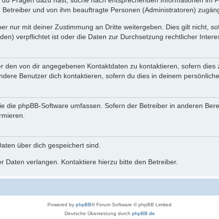
n du Fragen dazu hast, suche nach entsprechenden Informationen im Fo
n Betreiber und von ihm beauftragte Personen (Administratoren) zugäng
r nur mit deiner Zustimmung an Dritte weitergeben. Dies gilt nicht, s
n) verpflichtet ist oder die Daten zur Durchsetzung rechtlicher Interes
er den von dir angegebenen Kontaktdaten zu kontaktieren, sofern dies 
andere Benutzer dich kontaktieren, sofern du dies in deinem persönliche
, die die phpBB-Software umfassen. Sofern der Betreiber in anderen Be
ormieren.
 Daten über dich gespeichert sind.
 Daten verlangen. Kontaktiere hierzu bitte den Betreiber.
Powered by
phpBB
® Forum Software © phpBB Limited
Deutsche Übersetzung durch
phpBB.de