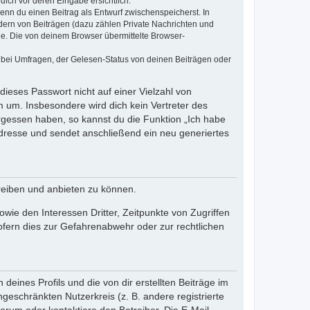
dich vor deren Eingabe ersichtlich.
wenn du einen Beitrag als Entwurf zwischenspeicherst. In
dern von Beiträgen (dazu zählen Private Nachrichten und
e. Die von deinem Browser übermittelte Browser-
 bei Umfragen, der Gelesen-Status von deinen Beiträgen oder
dieses Passwort nicht auf einer Vielzahl von
 um. Insbesondere wird dich kein Vertreter des
ergessen haben, so kannst du die Funktion „Ich habe
resse und sendet anschließend ein neu generiertes
reiben und anbieten zu können.
ie den Interessen Dritter, Zeitpunkte von Zugriffen
fern dies zur Gefahrenabwehr oder zur rechtlichen
eines Profils und die von dir erstellten Beiträge im
ngeschränkten Nutzerkreis (z. B. andere registrierte