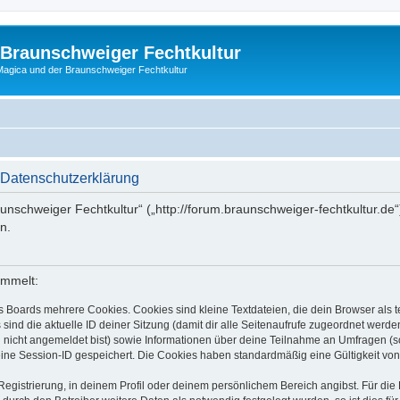
 Braunschweiger Fechtkultur
agica und der Braunschweiger Fechtkultur
 Datenschutzerklärung
raunschweiger Fechtkultur“ („http://forum.braunschweiger-fechtkultur.de
n.
ammelt:
s Boards mehrere Cookies. Cookies sind kleine Textdateien, die dein Browser als
 sind die aktuelle ID deiner Sitzung (damit dir alle Seitenaufrufe zugeordnet werd
u nicht angemeldet bist) sowie Informationen über deine Teilnahme an Umfragen (s
eine Session-ID gespeichert. Die Cookies haben standardmäßig eine Gültigkeit von 
Registrierung, in deinem Profil oder deinem persönlichem Bereich angibst. Für di