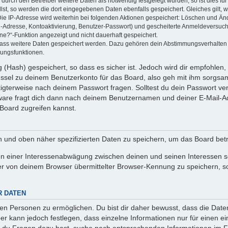
rch den Betreiber weitere Daten als notwendig festgelegt wurden, so ist dies für 
llst, so werden die dort eingegebenen Daten ebenfalls gespeichert. Gleiches gilt, 
Die IP-Adresse wird weiterhin bei folgenden Aktionen gespeichert: Löschen und Än
l-Adresse, Kontoaktivierung, Benutzer-Passwort) und gescheiterte Anmeldeversuch
ine?“-Funktion angezeigt und nicht dauerhaft gespeichert.
 dass weitere Daten gespeichert werden. Dazu gehören dein Abstimmungsverhalten
gungsfunktionen.
(Hash) gespeichert, so dass es sicher ist. Jedoch wird dir empfohlen, 
ssel zu deinem Benutzerkonto für das Board, also geh mit ihm sorgsam
htigterweise nach deinem Passwort fragen. Solltest du dein Passwort v
are fragt dich dann nach deinem Benutzernamen und deiner E-Mail-Ad
Board zugreifen kannst.
en und oben näher spezifizierten Daten zu speichern, um das Board bet
en einer Interessenabwägung zwischen deinen und seinen Interessen sow
r von deinem Browser übermittelter Browser-Kennung zu speichern, so
R DATEN
n Personen zu ermöglichen. Du bist dir daher bewusst, dass die Daten d
ber kann jedoch festlegen, dass einzelne Informationen nur für einen ei