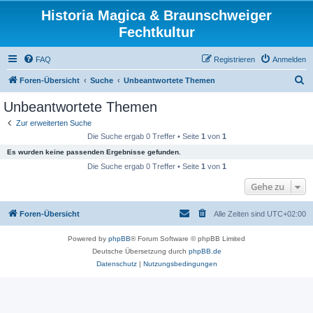
Historia Magica & Braunschweiger
Fechtkultur
FAQ
Registrieren
Anmelden
S
Foren-Übersicht
Suche
Unbeantwortete Themen
u
Unbeantwortete Themen
c
Zur erweiterten Suche
h
Die Suche ergab 0 Treffer • Seite
1
von
1
e
Es wurden keine passenden Ergebnisse gefunden.
Die Suche ergab 0 Treffer • Seite
1
von
1
Gehe zu
Foren-Übersicht
Alle Zeiten sind
UTC+02:00
Powered by
phpBB
® Forum Software © phpBB Limited
Deutsche Übersetzung durch
phpBB.de
Datenschutz
|
Nutzungsbedingungen