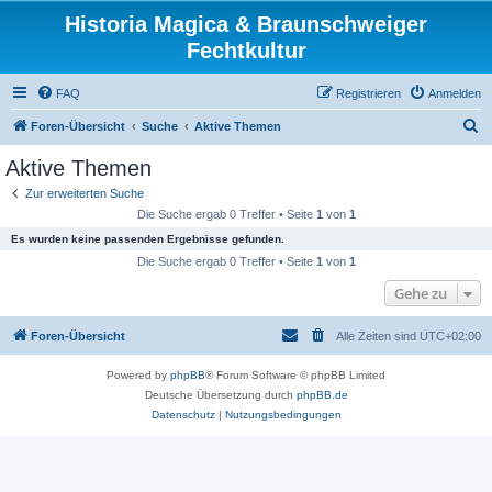
Historia Magica & Braunschweiger
Fechtkultur
FAQ
Registrieren
Anmelden
S
Foren-Übersicht
Suche
Aktive Themen
u
Aktive Themen
c
Zur erweiterten Suche
h
Die Suche ergab 0 Treffer • Seite
1
von
1
e
Es wurden keine passenden Ergebnisse gefunden.
Die Suche ergab 0 Treffer • Seite
1
von
1
Gehe zu
Foren-Übersicht
Alle Zeiten sind
UTC+02:00
Powered by
phpBB
® Forum Software © phpBB Limited
Deutsche Übersetzung durch
phpBB.de
Datenschutz
|
Nutzungsbedingungen