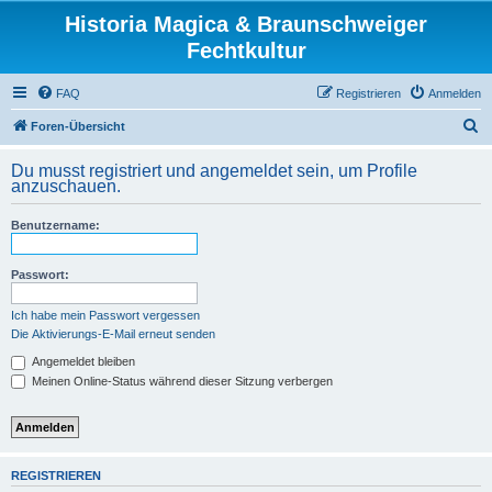
Historia Magica & Braunschweiger
Fechtkultur
FAQ
Registrieren
Anmelden
S
Foren-Übersicht
u
Du musst registriert und angemeldet sein, um Profile
c
anzuschauen.
h
Benutzername:
e
Passwort:
Ich habe mein Passwort vergessen
Die Aktivierungs-E-Mail erneut senden
Angemeldet bleiben
Meinen Online-Status während dieser Sitzung verbergen
REGISTRIEREN