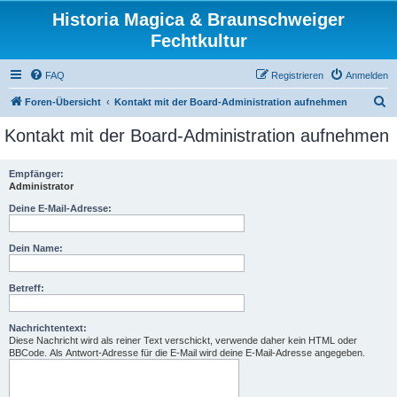
Historia Magica & Braunschweiger
Fechtkultur
FAQ
Registrieren
Anmelden
S
Foren-Übersicht
Kontakt mit der Board-Administration aufnehmen
u
Kontakt mit der Board-Administration aufnehmen
c
h
Empfänger:
Administrator
e
Deine E-Mail-Adresse:
Dein Name:
Betreff:
Nachrichtentext:
Diese Nachricht wird als reiner Text verschickt, verwende daher kein HTML oder
BBCode. Als Antwort-Adresse für die E-Mail wird deine E-Mail-Adresse angegeben.