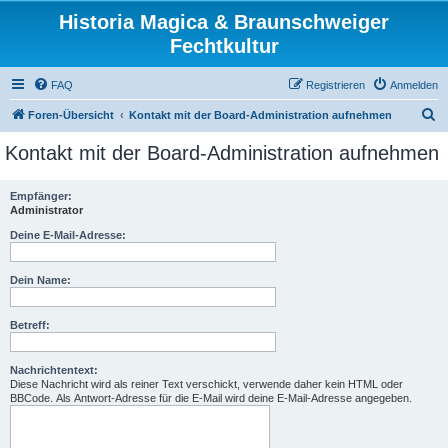
Historia Magica & Braunschweiger
Fechtkultur
FAQ
Registrieren
Anmelden
S
Foren-Übersicht
Kontakt mit der Board-Administration aufnehmen
u
Kontakt mit der Board-Administration aufnehmen
c
h
Empfänger:
Administrator
e
Deine E-Mail-Adresse:
Dein Name:
Betreff:
Nachrichtentext:
Diese Nachricht wird als reiner Text verschickt, verwende daher kein HTML oder
BBCode. Als Antwort-Adresse für die E-Mail wird deine E-Mail-Adresse angegeben.