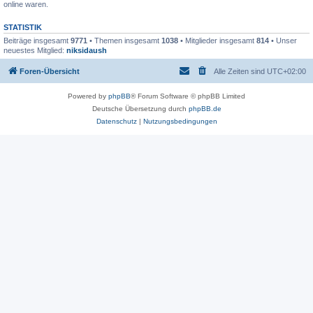
online waren.
STATISTIK
Beiträge insgesamt
9771
• Themen insgesamt
1038
• Mitglieder insgesamt
814
• Unser
neuestes Mitglied:
niksidaush
Foren-Übersicht
Alle Zeiten sind
UTC+02:00
Powered by
phpBB
® Forum Software © phpBB Limited
Deutsche Übersetzung durch
phpBB.de
Datenschutz
|
Nutzungsbedingungen