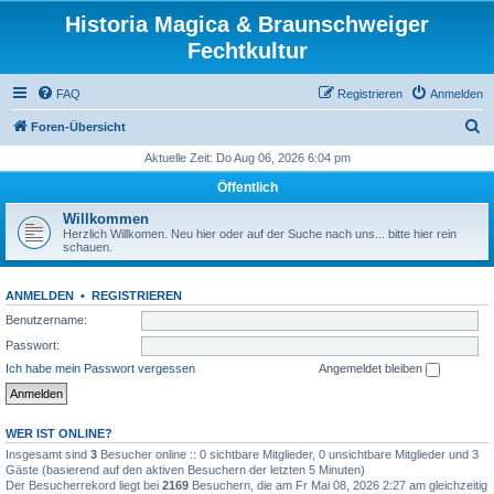
Historia Magica & Braunschweiger
Fechtkultur
FAQ
Registrieren
Anmelden
S
Foren-Übersicht
u
Aktuelle Zeit: Do Aug 06, 2026 6:04 pm
c
Öffentlich
h
Willkommen
e
Herzlich Willkomen. Neu hier oder auf der Suche nach uns... bitte hier rein
schauen.
ANMELDEN
•
REGISTRIEREN
Benutzername:
Passwort:
Ich habe mein Passwort vergessen
Angemeldet bleiben
WER IST ONLINE?
Insgesamt sind
3
Besucher online :: 0 sichtbare Mitglieder, 0 unsichtbare Mitglieder und 3
Gäste (basierend auf den aktiven Besuchern der letzten 5 Minuten)
Der Besucherrekord liegt bei
2169
Besuchern, die am Fr Mai 08, 2026 2:27 am gleichzeitig