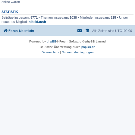
online waren.
STATISTIK
Beiträge insgesamt
9771
• Themen insgesamt
1038
• Mitglieder insgesamt
815
• Unser
neuestes Mitglied:
niksidaush
Foren-Übersicht
Alle Zeiten sind
UTC+02:00
Powered by
phpBB
® Forum Software © phpBB Limited
Deutsche Übersetzung durch
phpBB.de
Datenschutz
|
Nutzungsbedingungen