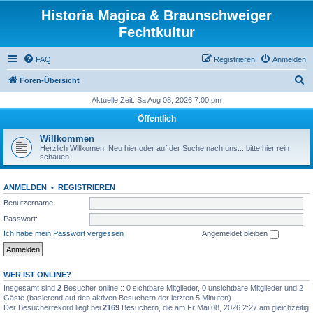
Historia Magica & Braunschweiger
Fechtkultur
FAQ
Registrieren
Anmelden
S
Foren-Übersicht
u
Aktuelle Zeit: Sa Aug 08, 2026 7:00 pm
c
Öffentlich
h
Willkommen
e
Herzlich Willkomen. Neu hier oder auf der Suche nach uns... bitte hier rein
schauen.
ANMELDEN
•
REGISTRIEREN
Benutzername:
Passwort:
Ich habe mein Passwort vergessen
Angemeldet bleiben
WER IST ONLINE?
Insgesamt sind
2
Besucher online :: 0 sichtbare Mitglieder, 0 unsichtbare Mitglieder und 2
Gäste (basierend auf den aktiven Besuchern der letzten 5 Minuten)
Der Besucherrekord liegt bei
2169
Besuchern, die am Fr Mai 08, 2026 2:27 am gleichzeitig