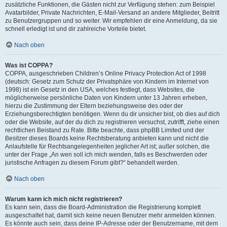
zusätzliche Funktionen, die Gästen nicht zur Verfügung stehen: zum Beispiel
Avatarbilder, Private Nachrichten, E-Mail-Versand an andere Mitglieder, Beitritt
zu Benutzergruppen und so weiter. Wir empfehlen dir eine Anmeldung, da sie
schnell erledigt ist und dir zahlreiche Vorteile bietet.
Nach oben
Was ist COPPA?
COPPA, ausgeschrieben Children’s Online Privacy Protection Act of 1998
(deutsch: Gesetz zum Schutz der Privatsphäre von Kindern im Internet von
1998) ist ein Gesetz in den USA, welches festlegt, dass Websites, die
möglicherweise persönliche Daten von Kindern unter 13 Jahren erheben,
hierzu die Zustimmung der Eltern beziehungsweise des oder der
Erziehungsberechtigten benötigen. Wenn du dir unsicher bist, ob dies auf dich
oder die Website, auf der du dich zu registrieren versuchst, zutrifft, ziehe einen
rechtlichen Beistand zu Rate. Bitte beachte, dass phpBB Limited und der
Besitzer dieses Boards keine Rechtsberatung anbieten kann und nicht die
Anlaufstelle für Rechtsangelegenheiten jeglicher Art ist; außer solchen, die
unter der Frage „An wen soll ich mich wenden, falls es Beschwerden oder
juristische Anfragen zu diesem Forum gibt?“ behandelt werden.
Nach oben
Warum kann ich mich nicht registrieren?
Es kann sein, dass die Board-Administration die Registrierung komplett
ausgeschaltet hat, damit sich keine neuen Benutzer mehr anmelden können.
Es könnte auch sein, dass deine IP-Adresse oder der Benutzername, mit dem