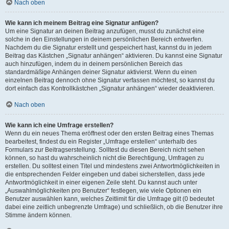
Nach oben
Wie kann ich meinem Beitrag eine Signatur anfügen?
Um eine Signatur an deinen Beitrag anzufügen, musst du zunächst eine
solche in den Einstellungen in deinem persönlichen Bereich entwerfen.
Nachdem du die Signatur erstellt und gespeichert hast, kannst du in jedem
Beitrag das Kästchen „Signatur anhängen“ aktivieren. Du kannst eine Signatur
auch hinzufügen, indem du in deinem persönlichen Bereich das
standardmäßige Anhängen deiner Signatur aktivierst. Wenn du einen
einzelnen Beitrag dennoch ohne Signatur verfassen möchtest, so kannst du
dort einfach das Kontrollkästchen „Signatur anhängen“ wieder deaktivieren.
Nach oben
Wie kann ich eine Umfrage erstellen?
Wenn du ein neues Thema eröffnest oder den ersten Beitrag eines Themas
bearbeitest, findest du ein Register „Umfrage erstellen“ unterhalb des
Formulars zur Beitragserstellung. Solltest du diesen Bereich nicht sehen
können, so hast du wahrscheinlich nicht die Berechtigung, Umfragen zu
erstellen. Du solltest einen Titel und mindestens zwei Antwortmöglichkeiten in
die entsprechenden Felder eingeben und dabei sicherstellen, dass jede
Antwortmöglichkeit in einer eigenen Zeile steht. Du kannst auch unter
„Auswahlmöglichkeiten pro Benutzer“ festlegen, wie viele Optionen ein
Benutzer auswählen kann, welches Zeitlimit für die Umfrage gilt (0 bedeutet
dabei eine zeitlich unbegrenzte Umfrage) und schließlich, ob die Benutzer ihre
Stimme ändern können.