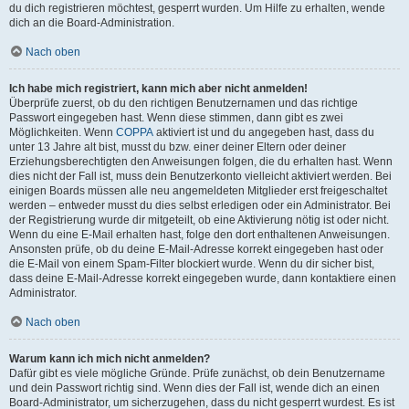
du dich registrieren möchtest, gesperrt wurden. Um Hilfe zu erhalten, wende
dich an die Board-Administration.
Nach oben
Ich habe mich registriert, kann mich aber nicht anmelden!
Überprüfe zuerst, ob du den richtigen Benutzernamen und das richtige
Passwort eingegeben hast. Wenn diese stimmen, dann gibt es zwei
Möglichkeiten. Wenn
COPPA
aktiviert ist und du angegeben hast, dass du
unter 13 Jahre alt bist, musst du bzw. einer deiner Eltern oder deiner
Erziehungsberechtigten den Anweisungen folgen, die du erhalten hast. Wenn
dies nicht der Fall ist, muss dein Benutzerkonto vielleicht aktiviert werden. Bei
einigen Boards müssen alle neu angemeldeten Mitglieder erst freigeschaltet
werden – entweder musst du dies selbst erledigen oder ein Administrator. Bei
der Registrierung wurde dir mitgeteilt, ob eine Aktivierung nötig ist oder nicht.
Wenn du eine E-Mail erhalten hast, folge den dort enthaltenen Anweisungen.
Ansonsten prüfe, ob du deine E-Mail-Adresse korrekt eingegeben hast oder
die E-Mail von einem Spam-Filter blockiert wurde. Wenn du dir sicher bist,
dass deine E-Mail-Adresse korrekt eingegeben wurde, dann kontaktiere einen
Administrator.
Nach oben
Warum kann ich mich nicht anmelden?
Dafür gibt es viele mögliche Gründe. Prüfe zunächst, ob dein Benutzername
und dein Passwort richtig sind. Wenn dies der Fall ist, wende dich an einen
Board-Administrator, um sicherzugehen, dass du nicht gesperrt wurdest. Es ist