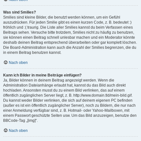
Was sind Smilies?
Smilies sind kleine Bilder, die benutzt werden können, um ein Gefühl
auszudrücken. Für jeden Smilie gibt es einen kurzen Code, z. B. bedeutet :)
fröhlich und :( traurig. Die Liste aller Smilies kannst du beim Verfassen eines
Beitrags sehen. Versuche bitte trotzdem, Smilies nicht zu häufig zu benutzen,
sie können einen Beitrag schnell unlesbar machen und ein Moderator könnte
deshalb deinen Beitrag entsprechend überarbeiten oder gar komplett löschen.
Die Board-Administration kann auch die Anzahl der Smilies begrenzen, die du
in einem Beitrag benutzen kannst.
Nach oben
Kann ich Bilder in meine Beiträge einfügen?
Ja, Bilder können in deinem Beitrag angezeigt werden. Wenn die
Administration Dateianhänge erlaubt hat, kannst du das Bild auch direkt
hochladen. Ansonsten musst du zu einem Bild verlinken, das auf einem
öffentlich zugänglichen Server liegt, z. B. http://www.domain.tld/mein-bild.gif.
Du kannst weder Bilder verlinken, die sich auf deinem eigenen PC befinden
(außer es ist ein öffentlich zugänglicher Server), noch zu Bildern, die nur nach
einer Anmeldung verfügbar sind, z. B. Hotmail- oder Yahoo-Mailboxen, mit
einem Passwort geschützte Seiten usw. Um das Bild anzuzeigen, benutze den
BBCode-Tag „[img]“.
Nach oben