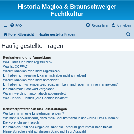
Historia Magica & Braunschweiger
Fechtkultur
FAQ
Registrieren
Anmelden
S
Foren-Übersicht
Häufig gestellte Fragen
u
Häufig gestellte Fragen
c
h
Registrierung und Anmeldung
Wozu muss ich mich registrieren?
e
Was ist COPPA?
Warum kann ich mich nicht registrieren?
Ich habe mich registriert, kann mich aber nicht anmelden!
Warum kann ich mich nicht anmelden?
Ich habe mich vor einiger Zeit registriert, kann mich aber nicht mehr anmelden?!
Ich habe mein Passwort vergessen!
Warum werde ich automatisch abgemeldet?
Wozu ist die Funktion „Alle Cookies löschen“?
Benutzerpräferenzen und -einstellungen
Wie kann ich meine Einstellungen ändern?
Wie kann ich verhindern, dass mein Benutzername in der Online-Liste auftaucht?
Die Forenuhr geht falsch!
Ich habe die Zeitzone eingestellt, aber die Forenuhr geht immer noch falsch!
Meine Sprache steht auf diesem Board nicht zur Auswahl!