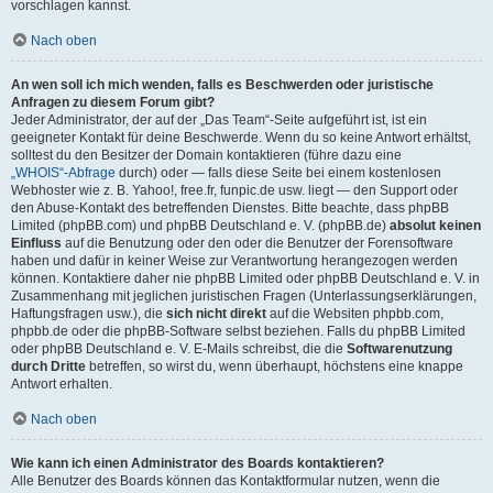
vorschlagen kannst.
Nach oben
An wen soll ich mich wenden, falls es Beschwerden oder juristische
Anfragen zu diesem Forum gibt?
Jeder Administrator, der auf der „Das Team“-Seite aufgeführt ist, ist ein
geeigneter Kontakt für deine Beschwerde. Wenn du so keine Antwort erhältst,
solltest du den Besitzer der Domain kontaktieren (führe dazu eine
„WHOIS“-Abfrage
durch) oder — falls diese Seite bei einem kostenlosen
Webhoster wie z. B. Yahoo!, free.fr, funpic.de usw. liegt — den Support oder
den Abuse-Kontakt des betreffenden Dienstes. Bitte beachte, dass phpBB
Limited (phpBB.com) und phpBB Deutschland e. V. (phpBB.de)
absolut keinen
Einfluss
auf die Benutzung oder den oder die Benutzer der Forensoftware
haben und dafür in keiner Weise zur Verantwortung herangezogen werden
können. Kontaktiere daher nie phpBB Limited oder phpBB Deutschland e. V. in
Zusammenhang mit jeglichen juristischen Fragen (Unterlassungserklärungen,
Haftungsfragen usw.), die
sich nicht direkt
auf die Websiten phpbb.com,
phpbb.de oder die phpBB-Software selbst beziehen. Falls du phpBB Limited
oder phpBB Deutschland e. V. E-Mails schreibst, die die
Softwarenutzung
durch Dritte
betreffen, so wirst du, wenn überhaupt, höchstens eine knappe
Antwort erhalten.
Nach oben
Wie kann ich einen Administrator des Boards kontaktieren?
Alle Benutzer des Boards können das Kontaktformular nutzen, wenn die