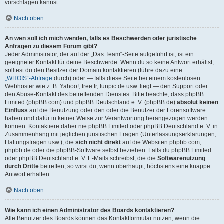
vorschlagen kannst.
Nach oben
An wen soll ich mich wenden, falls es Beschwerden oder juristische
Anfragen zu diesem Forum gibt?
Jeder Administrator, der auf der „Das Team“-Seite aufgeführt ist, ist ein
geeigneter Kontakt für deine Beschwerde. Wenn du so keine Antwort erhältst,
solltest du den Besitzer der Domain kontaktieren (führe dazu eine
„WHOIS“-Abfrage
durch) oder — falls diese Seite bei einem kostenlosen
Webhoster wie z. B. Yahoo!, free.fr, funpic.de usw. liegt — den Support oder
den Abuse-Kontakt des betreffenden Dienstes. Bitte beachte, dass phpBB
Limited (phpBB.com) und phpBB Deutschland e. V. (phpBB.de)
absolut keinen
Einfluss
auf die Benutzung oder den oder die Benutzer der Forensoftware
haben und dafür in keiner Weise zur Verantwortung herangezogen werden
können. Kontaktiere daher nie phpBB Limited oder phpBB Deutschland e. V. in
Zusammenhang mit jeglichen juristischen Fragen (Unterlassungserklärungen,
Haftungsfragen usw.), die
sich nicht direkt
auf die Websiten phpbb.com,
phpbb.de oder die phpBB-Software selbst beziehen. Falls du phpBB Limited
oder phpBB Deutschland e. V. E-Mails schreibst, die die
Softwarenutzung
durch Dritte
betreffen, so wirst du, wenn überhaupt, höchstens eine knappe
Antwort erhalten.
Nach oben
Wie kann ich einen Administrator des Boards kontaktieren?
Alle Benutzer des Boards können das Kontaktformular nutzen, wenn die