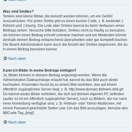
Was sind Smilies?
Smilies sind kleine Bilder, die benutzt werden können, um ein Gefühl
auszudrücken. Für jeden Smilie gibt es einen kurzen Code, z. B. bedeutet :)
fröhlich und :( traurig. Die Liste aller Smilies kannst du beim Verfassen eines
Beitrags sehen. Versuche bitte trotzdem, Smilies nicht zu häufig zu benutzen,
sie können einen Beitrag schnell unlesbar machen und ein Moderator könnte
deshalb deinen Beitrag entsprechend überarbeiten oder gar komplett löschen.
Die Board-Administration kann auch die Anzahl der Smilies begrenzen, die du
in einem Beitrag benutzen kannst.
Nach oben
Kann ich Bilder in meine Beiträge einfügen?
Ja, Bilder können in deinem Beitrag angezeigt werden. Wenn die
Administration Dateianhänge erlaubt hat, kannst du das Bild auch direkt
hochladen. Ansonsten musst du zu einem Bild verlinken, das auf einem
öffentlich zugänglichen Server liegt, z. B. http://www.domain.tld/mein-bild.gif.
Du kannst weder Bilder verlinken, die sich auf deinem eigenen PC befinden
(außer es ist ein öffentlich zugänglicher Server), noch zu Bildern, die nur nach
einer Anmeldung verfügbar sind, z. B. Hotmail- oder Yahoo-Mailboxen, mit
einem Passwort geschützte Seiten usw. Um das Bild anzuzeigen, benutze den
BBCode-Tag „[img]“.
Nach oben