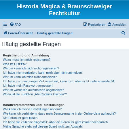
Historia Magica & Braunschweiger
Fechtkultur
FAQ
Registrieren
Anmelden
S
Foren-Übersicht
Häufig gestellte Fragen
u
Häufig gestellte Fragen
c
h
Registrierung und Anmeldung
Wozu muss ich mich registrieren?
e
Was ist COPPA?
Warum kann ich mich nicht registrieren?
Ich habe mich registriert, kann mich aber nicht anmelden!
Warum kann ich mich nicht anmelden?
Ich habe mich vor einiger Zeit registriert, kann mich aber nicht mehr anmelden?!
Ich habe mein Passwort vergessen!
Warum werde ich automatisch abgemeldet?
Wozu ist die Funktion „Alle Cookies löschen“?
Benutzerpräferenzen und -einstellungen
Wie kann ich meine Einstellungen ändern?
Wie kann ich verhindern, dass mein Benutzername in der Online-Liste auftaucht?
Die Forenuhr geht falsch!
Ich habe die Zeitzone eingestellt, aber die Forenuhr geht immer noch falsch!
Meine Sprache steht auf diesem Board nicht zur Auswahl!