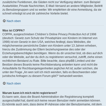
zusätzliche Funktionen, die Gästen nicht zur Verfügung stehen: zum Beispiel
Avatarbilder, Private Nachrichten, E-Mail-Versand an andere Mitglieder, Beitritt
zu Benutzergruppen und so weiter. Wir empfehlen dir eine Anmeldung, da sie
schnell erledigt ist und dir zahlreiche Vorteile bietet.
Nach oben
Was ist COPPA?
COPPA, ausgeschrieben Children’s Online Privacy Protection Act of 1998
(deutsch: Gesetz zum Schutz der Privatsphäre von Kindern im Internet von
1998) ist ein Gesetz in den USA, welches festlegt, dass Websites, die
möglicherweise persönliche Daten von Kindern unter 13 Jahren erheben,
hierzu die Zustimmung der Eltern beziehungsweise des oder der
Erziehungsberechtigten benötigen. Wenn du dir unsicher bist, ob dies auf dich
oder die Website, auf der du dich zu registrieren versuchst, zutrifft, ziehe einen
rechtlichen Beistand zu Rate. Bitte beachte, dass phpBB Limited und der
Besitzer dieses Boards keine Rechtsberatung anbieten kann und nicht die
Anlaufstelle für Rechtsangelegenheiten jeglicher Art ist; außer solchen, die
unter der Frage „An wen soll ich mich wenden, falls es Beschwerden oder
juristische Anfragen zu diesem Forum gibt?“ behandelt werden.
Nach oben
Warum kann ich mich nicht registrieren?
Es kann sein, dass die Board-Administration die Registrierung komplett
ausgeschaltet hat, damit sich keine neuen Benutzer mehr anmelden können.
Es könnte auch sein, dass deine IP-Adresse oder der Benutzername, mit dem