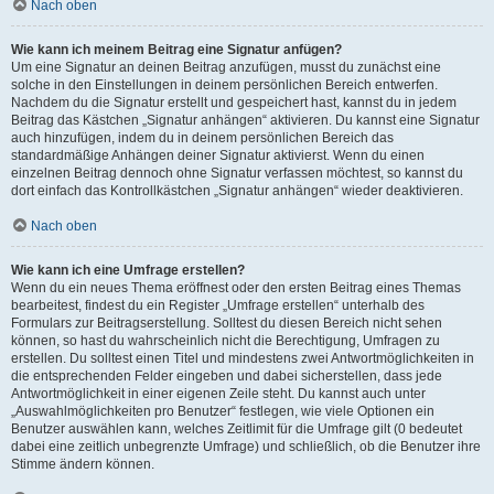
Nach oben
Wie kann ich meinem Beitrag eine Signatur anfügen?
Um eine Signatur an deinen Beitrag anzufügen, musst du zunächst eine
solche in den Einstellungen in deinem persönlichen Bereich entwerfen.
Nachdem du die Signatur erstellt und gespeichert hast, kannst du in jedem
Beitrag das Kästchen „Signatur anhängen“ aktivieren. Du kannst eine Signatur
auch hinzufügen, indem du in deinem persönlichen Bereich das
standardmäßige Anhängen deiner Signatur aktivierst. Wenn du einen
einzelnen Beitrag dennoch ohne Signatur verfassen möchtest, so kannst du
dort einfach das Kontrollkästchen „Signatur anhängen“ wieder deaktivieren.
Nach oben
Wie kann ich eine Umfrage erstellen?
Wenn du ein neues Thema eröffnest oder den ersten Beitrag eines Themas
bearbeitest, findest du ein Register „Umfrage erstellen“ unterhalb des
Formulars zur Beitragserstellung. Solltest du diesen Bereich nicht sehen
können, so hast du wahrscheinlich nicht die Berechtigung, Umfragen zu
erstellen. Du solltest einen Titel und mindestens zwei Antwortmöglichkeiten in
die entsprechenden Felder eingeben und dabei sicherstellen, dass jede
Antwortmöglichkeit in einer eigenen Zeile steht. Du kannst auch unter
„Auswahlmöglichkeiten pro Benutzer“ festlegen, wie viele Optionen ein
Benutzer auswählen kann, welches Zeitlimit für die Umfrage gilt (0 bedeutet
dabei eine zeitlich unbegrenzte Umfrage) und schließlich, ob die Benutzer ihre
Stimme ändern können.