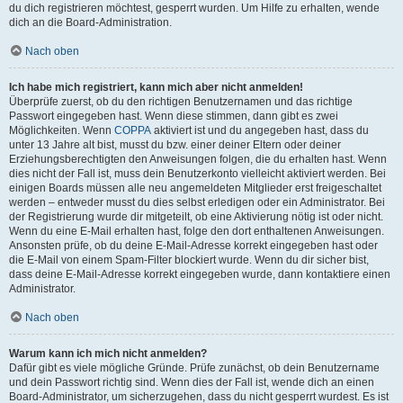
du dich registrieren möchtest, gesperrt wurden. Um Hilfe zu erhalten, wende
dich an die Board-Administration.
Nach oben
Ich habe mich registriert, kann mich aber nicht anmelden!
Überprüfe zuerst, ob du den richtigen Benutzernamen und das richtige
Passwort eingegeben hast. Wenn diese stimmen, dann gibt es zwei
Möglichkeiten. Wenn
COPPA
aktiviert ist und du angegeben hast, dass du
unter 13 Jahre alt bist, musst du bzw. einer deiner Eltern oder deiner
Erziehungsberechtigten den Anweisungen folgen, die du erhalten hast. Wenn
dies nicht der Fall ist, muss dein Benutzerkonto vielleicht aktiviert werden. Bei
einigen Boards müssen alle neu angemeldeten Mitglieder erst freigeschaltet
werden – entweder musst du dies selbst erledigen oder ein Administrator. Bei
der Registrierung wurde dir mitgeteilt, ob eine Aktivierung nötig ist oder nicht.
Wenn du eine E-Mail erhalten hast, folge den dort enthaltenen Anweisungen.
Ansonsten prüfe, ob du deine E-Mail-Adresse korrekt eingegeben hast oder
die E-Mail von einem Spam-Filter blockiert wurde. Wenn du dir sicher bist,
dass deine E-Mail-Adresse korrekt eingegeben wurde, dann kontaktiere einen
Administrator.
Nach oben
Warum kann ich mich nicht anmelden?
Dafür gibt es viele mögliche Gründe. Prüfe zunächst, ob dein Benutzername
und dein Passwort richtig sind. Wenn dies der Fall ist, wende dich an einen
Board-Administrator, um sicherzugehen, dass du nicht gesperrt wurdest. Es ist