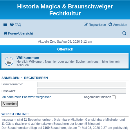
Historia Magica & Braunschweiger
Fechtkultur
FAQ
Registrieren
Anmelden
S
Foren-Übersicht
u
Aktuelle Zeit: Sa Aug 08, 2026 9:12 am
c
Öffentlich
h
Willkommen
e
Herzlich Willkomen. Neu hier oder auf der Suche nach uns... bitte hier rein
schauen.
ANMELDEN
•
REGISTRIEREN
Benutzername:
Passwort:
Ich habe mein Passwort vergessen
Angemeldet bleiben
WER IST ONLINE?
Insgesamt sind
11
Besucher online :: 0 sichtbare Mitglieder, 0 unsichtbare Mitglieder und
11 Gäste (basierend auf den aktiven Besuchern der letzten 5 Minuten)
Der Besucherrekord liegt bei
2169
Besuchern, die am Fr Mai 08, 2026 2:27 am gleichzeitig