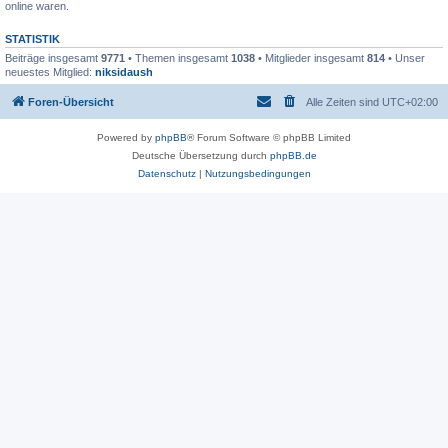
online waren.
STATISTIK
Beiträge insgesamt
9771
• Themen insgesamt
1038
• Mitglieder insgesamt
814
• Unser
neuestes Mitglied:
niksidaush
Foren-Übersicht
Alle Zeiten sind
UTC+02:00
Powered by
phpBB
® Forum Software © phpBB Limited
Deutsche Übersetzung durch
phpBB.de
Datenschutz
|
Nutzungsbedingungen